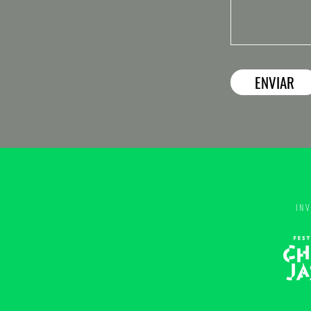
ENVIAR
INV