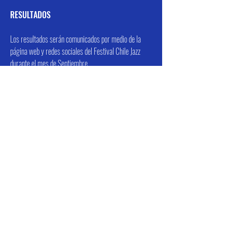
RESULTADOS
Los resultados serán comunicados por medio de la
página web y redes sociales del Festival Chile Jazz
durante el mes de Septiembre.
Página Web:
www.festivalchilejazz.com
Instagram y Facebook:
@festivalchilejazz
CONSTATACIÓN DEL CUMPLIMIENTO DE LAS
BASES
Por la sola presentación a esta convocatoria, se
entiende que el postulante conoce y acepta el
contenido íntegro de las bases. El Festival Chile Jazz y
Edu Jazz se reservan el derecho de interpretación de
las bases de la presente convocatoria.